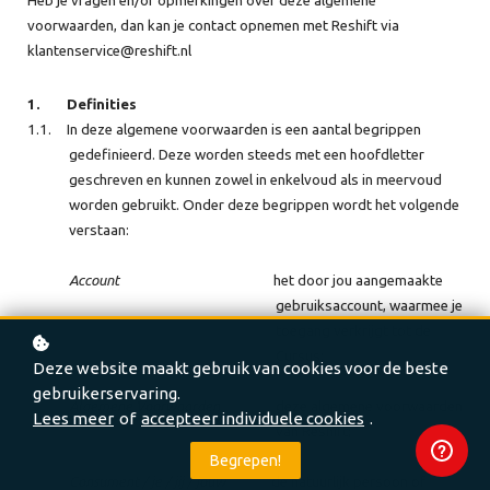
Heb je vragen en/of opmerkingen over deze algemene
voorwaarden, dan kan je contact opnemen met Reshift via
klantenservice@reshift.nl
1.
Definities
1.1.
In deze algemene voorwaarden is een aantal begrippen
gedefinieerd. Deze worden steeds met een hoofdletter
geschreven en kunnen zowel in enkelvoud als in meervoud
worden gebruikt. Onder deze begrippen wordt het volgende
verstaan:
Account
het door jou aangemaakte
gebruiksaccount, waarmee je
toegang verkrijgt tot de
Cursus;
Deze website maakt gebruik van cookies voor de beste
gebruikerservaring.
Algemene Voorwaarden
deze algemene voorwaarden
Lees meer
of
accepteer individuele cookies
.
van Reshift;
Begrepen!
Consument / je / jij / jouw
de natuurlijk persoon of