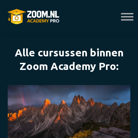
E-Bibliotheek
Presets
Help
Probeer 7 dagen gratis
Alle cursussen binnen
Inloggen
Zoom Academy Pro: