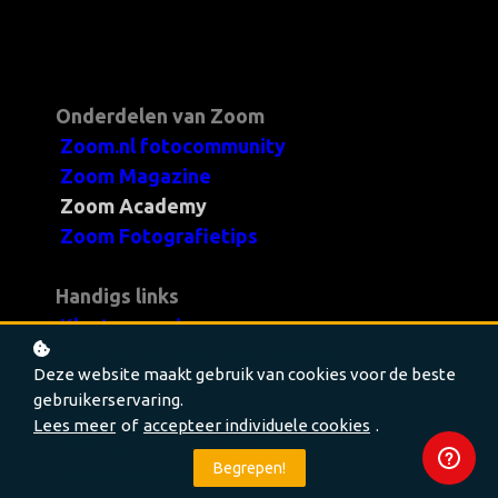
Onderdelen van Zoom
Zoom.nl fotocommunity
Zoom Magazine
Zoom Academy
Zoom Fotografietips
Handigs links
Klantenservice
Help en Veelgestelde vragen
Deze website maakt gebruik van cookies voor de beste
Retourbeleid
gebruikerservaring.
Klachtenregeling
Lees meer
of
accepteer individuele cookies
.
Privacy- en cookiestatement
Begrepen!
Algemene voorwaarden