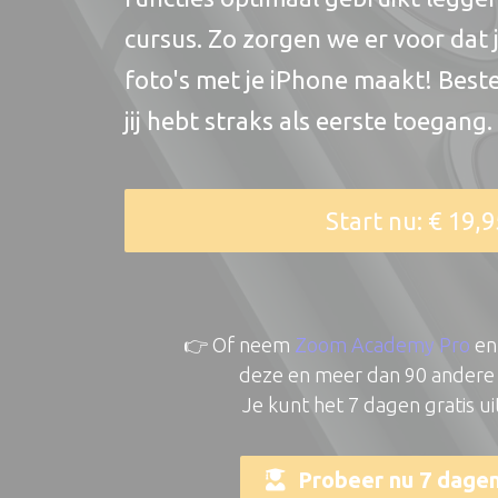
cursus. Zo zorgen we er voor dat j
foto's met je iPhone maakt! Beste
jij hebt straks als eerste toegang.
Start nu: € 19,9
👉 Of neem
Zoom Academy Pro
en 
deze en meer dan 90 andere
Je kunt het 7 dagen gratis u
Probeer nu 7 dagen