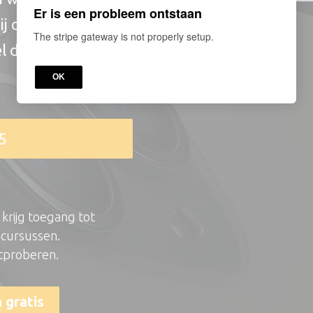
Er is een probleem ontstaan
ij de allerbeste
The stripe gateway is not properly setup.
l de cursus nu en
OK
5
krijg toegang tot
 cursussen.
itproberen.
 gratis