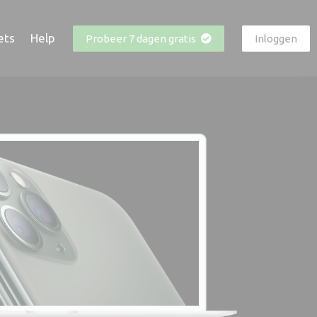
ets
Help
Probeer 7 dagen gratis
Inloggen