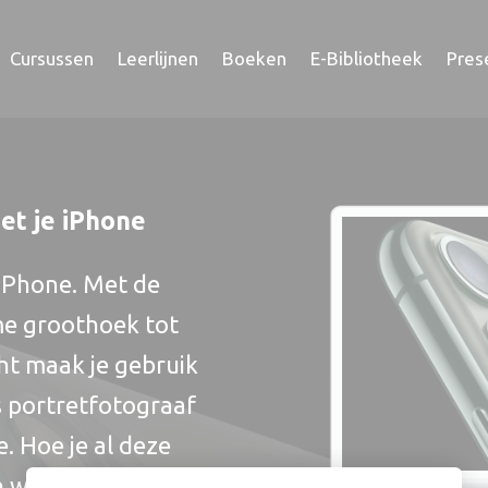
Cursussen
Leerlijnen
Boeken
E-Bibliotheek
Pres
met je iPhone
 iPhone. Met de
eme groothoek tot
cht maak je gebruik
s portretfotograaf
. Hoe je al deze
we je uit in deze