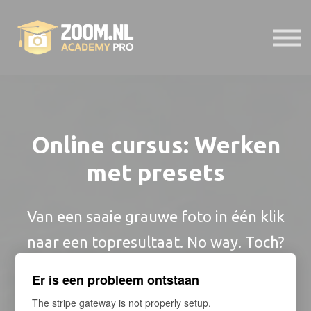
E-Bibliotheek
Presets
Help
Probeer 7 dagen gratis
Online cursus: Werken
Inloggen
met presets
Van een saaie grauwe foto in één klik
naar een topresultaat. No way. Toch?
Het kan wél! Met presets bewerk jij je
Er is een probleem ontstaan
foto’s voortaan in een handomdraai. Zo
The stripe gateway is not properly setup.