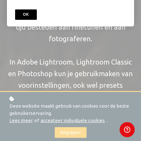
ben je minder tijd kwijt met de
standaard-bewerkingen, en kun je je
OK
tijd besteden aan finetunen en aan
fotograferen.
In Adobe Lightroom, Lightroom Classic
en Photoshop kun je gebruikmaken van
voorinstellingen, ook wel presets
genoemd. Met zo’n preset kun je heel
Deze website maakt gebruik van cookies voor de beste
veel bewerkingen in één klik op je foto
gebruikerservaring.
loslaten. Bijvoorbeeld om je foto’s in
Lees meer
of
accepteer individuele cookies
.
mum van tijd te verbeteren, of om een
Begrepen!