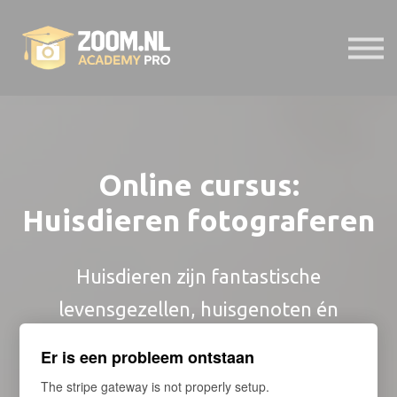
E-Bibliotheek
Presets
Help
Probeer 7 dagen gratis
Online cursus:
Inloggen
Huisdieren fotograferen
Huisdieren zijn fantastische
levensgezellen, huisgenoten én
gewilde fotomodellen. Maar hoe leuk
Er is een probleem ontstaan
het ook is om je favoriete dier vast te
The stripe gateway is not properly setup.