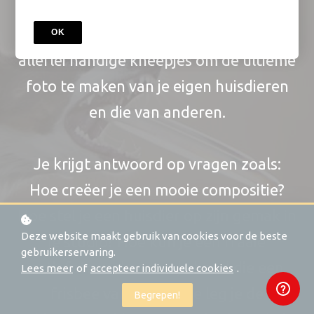
leggen op een fraaie foto, eenvoudig is
het zeker niet! In deze cursus leer je
OK
allerlei handige kneepjes om de ultieme
foto te maken van je eigen huisdieren
en die van anderen.
Je krijgt antwoord op vragen zoals:
Hoe creëer je een mooie compositie?
Hoe stel je een huisdier op zijn gemak in
Deze website maakt gebruik van cookies voor de beste
je studio? Hoe kun je een fraaie
gebruikerservaring.
actiefoto maken van je hond die een
Lees meer
of
accepteer individuele cookies
.
frisbee vangt? En hoe leg je de
Begrepen!