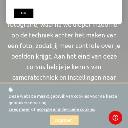
uiteindelijke beeld hebben. In deze
cursus leer je de basiskennis van
OK
fotografie, waarna we dieper inzoomen
op de techniek achter het maken van
een foto, zodat jij meer controle over je
beelden krijgt. Aan het eind van deze
cursus heb je je kennis van
cameratechniek en instellingen naar
een hoger niveau getild, waardoor
Deze website maakt gebruik van cookies voor de beste
fotograferen nóg leuker wordt.
gebruikerservaring.
Lees meer
of
accepteer individuele cookies
.
Foto: Albert Beukhof -
https://zoom.nl/profiel/agdbeukhof
Begrepen!