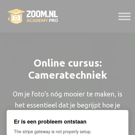
E-Bibliotheek
Presets
Help
Probeer 7 dagen gratis
Online cursus:
Inloggen
Cameratechniek
Om je foto’s nóg mooier te maken, is
het essentieel dat je begrijpt hoe je
camera precies werkt en wat voor
Er is een probleem ontstaan
invloed de instellingen op je
The stripe gateway is not properly setup.